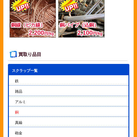
銅線（ピカ線）
銅パイプ（込銅）
2,200
2,100
円/kg
円/kg
買取り品目
スクラップ一覧
▼
鉄
雑品
アルミ
銅
真鍮
砲金