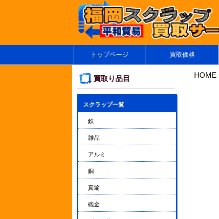
トップページ
買取価格
HOME
買取り品目
スクラップ一覧
▼
鉄
雑品
アルミ
銅
真鍮
砲金