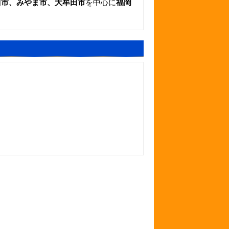
川市、みやま市、大牟田市
を中心に
福岡