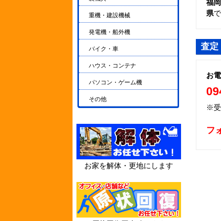
福岡
県
で
重機・建設機械
発電機・船外機
査定
バイク・車
ハウス・コンテナ
お電
パソコン・ゲーム機
09
その他
※受
フ
お家を解体・更地にします