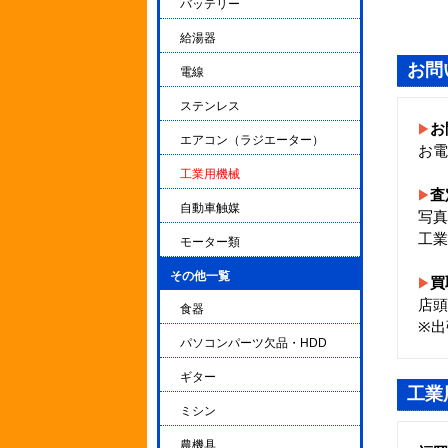
バッテリー
給湯器
お問
電線
ステンレス
お
エアコン（ラジエーター）
お電
工業用機械
査
自動車触媒
写真
工業
モーター類
その他一覧
▼
買
店頭
食器
※出
パソコンパーツ欠品・HDD
ギター
工業
ミシン
農機具